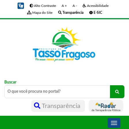
Alto Contraste
A +
A -
Acessibilidade
Mapa do Site
Transparência
E-SIC
Buscar
Transparência
Toggle