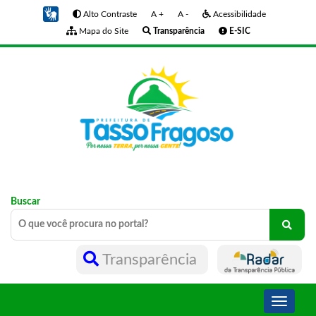
Alto Contraste
A +
A -
Acessibilidade
Mapa do Site
Transparência
E-SIC
Buscar
Transparência
Toggle